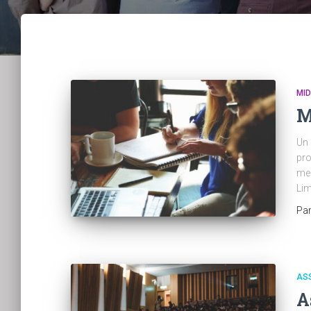
MID
M
Un 
pro
mer
Lim
Pa
AS
A