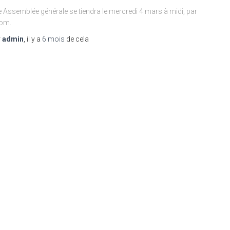
 Assemblée générale se tiendra le mercredi 4 mars à midi, par
om.
r
admin
, il y a
6 mois
de cela