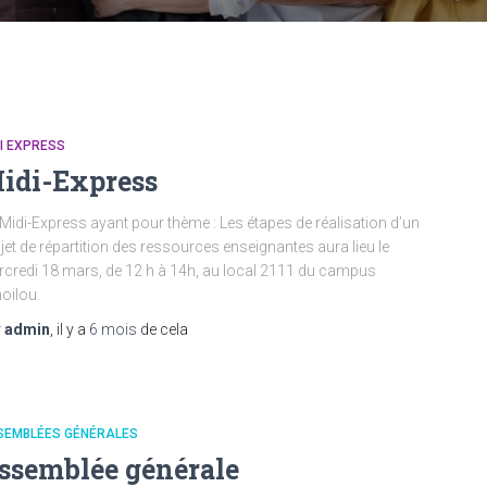
I EXPRESS
idi-Express
Midi-Express ayant pour thème : Les étapes de réalisation d’un
jet de répartition des ressources enseignantes aura lieu le
credi 18 mars, de 12 h à 14h, au local 2111 du campus
oilou.
r
admin
, il y a
6 mois
de cela
SEMBLÉES GÉNÉRALES
ssemblée générale