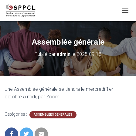
D
É
P
L
I
Assemblée générale
E
R
Publié par
admin
le
2025-09-18
L
A
N
A
V
I
Une Assemblée générale se tiendra le mercredi 1er
G
A
octobre à midi, par Zoom.
T
I
O
Catégories :
ASSEMBLÉES GÉNÉRALES
N