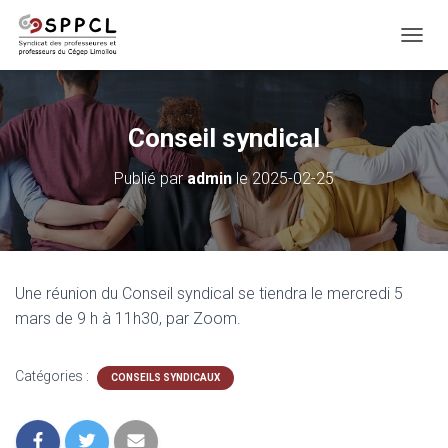
D
É
P
L
I
Conseil syndical
E
R
Publié par
admin
le
2025-02-25
L
A
N
A
V
I
Une réunion du Conseil syndical se tiendra le mercredi 5
G
A
mars de 9 h à 11h30, par Zoom.
T
I
O
Catégories :
CONSEILS SYNDICAUX
N