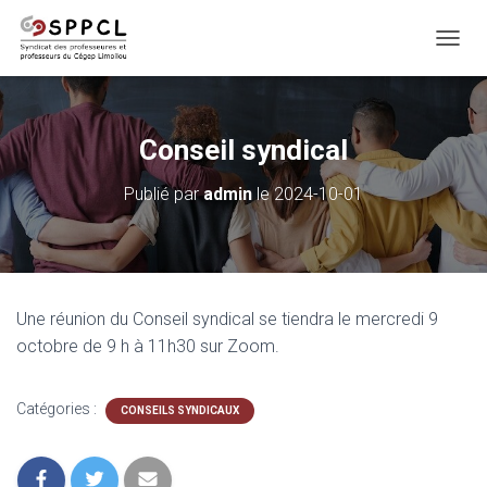
D
É
P
L
I
Conseil syndical
E
R
Publié par
admin
le
2024-10-01
L
A
N
A
V
I
Une réunion du Conseil syndical se tiendra le mercredi 9
G
A
octobre de 9 h à 11h30 sur Zoom.
T
I
O
Catégories :
CONSEILS SYNDICAUX
N