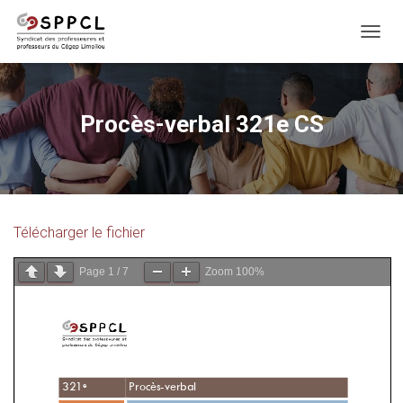
D
É
P
L
I
Procès-verbal 321e CS
E
R
L
A
N
A
Télécharger le fichier
V
I
G
Page
1
/
7
Zoom
100%
A
T
I
O
N