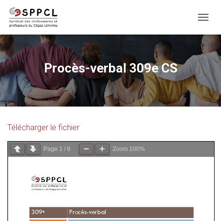
D
É
P
L
I
Procès-verbal 309e CS
E
R
L
A
N
A
Télécharger le fichier
V
I
G
Page
1
/
6
Zoom
100%
A
T
I
O
N