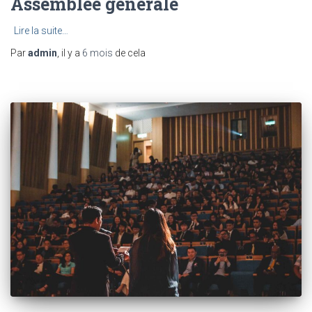
Assemblée générale
Lire la suite…
Par
admin
, il y a
6 mois
de cela