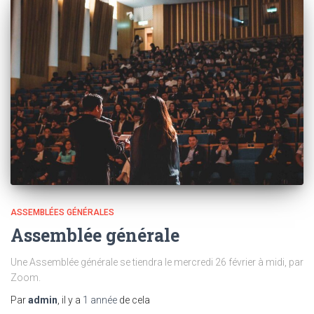
ASSEMBLÉES GÉNÉRALES
Assemblée générale
Une Assemblée générale se tiendra le mercredi 26 février à midi, par
Zoom.
Par
admin
, il y a
1 année
de cela