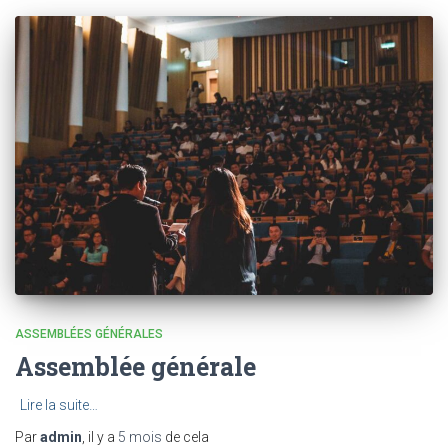
ASSEMBLÉES GÉNÉRALES
Assemblée générale
Lire la suite…
Par
admin
, il y a
5 mois
de cela