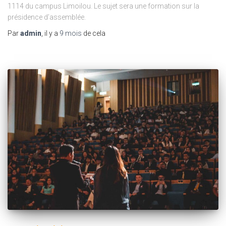
1114 du campus Limoilou. Le sujet sera une formation sur la
présidence d’assemblée.
Par
admin
, il y a
9 mois
de cela