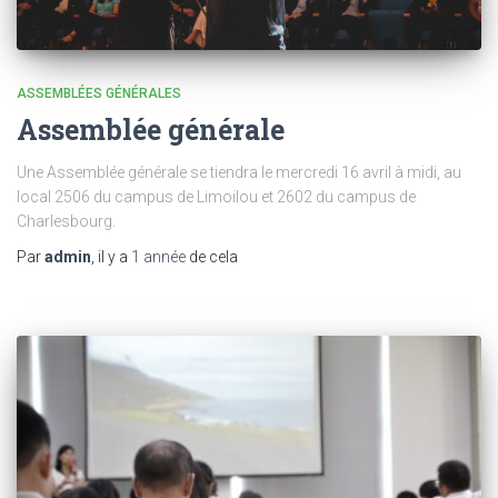
ASSEMBLÉES GÉNÉRALES
Assemblée générale
Une Assemblée générale se tiendra le mercredi 16 avril à midi, au
local 2506 du campus de Limoilou et 2602 du campus de
Charlesbourg.
Par
admin
, il y a
1 année
de cela