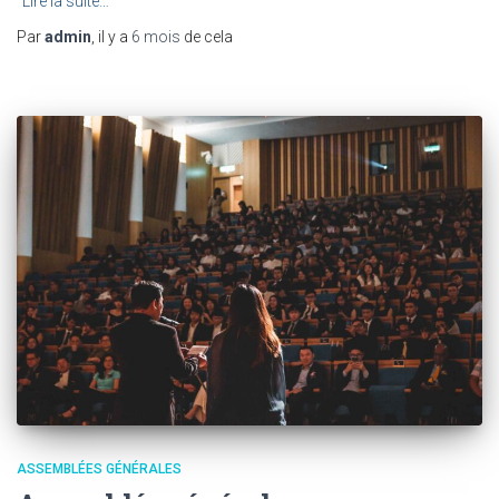
Lire la suite…
Par
admin
, il y a
6 mois
de cela
ASSEMBLÉES GÉNÉRALES