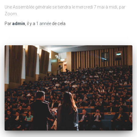
Une Assemblée générale se tiendra le mercredi 7 mai à midi, par
Zoom.
Par
admin
, il y a
1 année
de cela