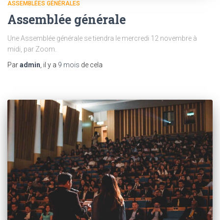
ASSEMBLÉES GÉNÉRALES
Assemblée générale
Une Assemblée générale se tiendra le mercredi 12 novembre à
midi, par Zoom.
Par
admin
, il y a
9 mois
de cela