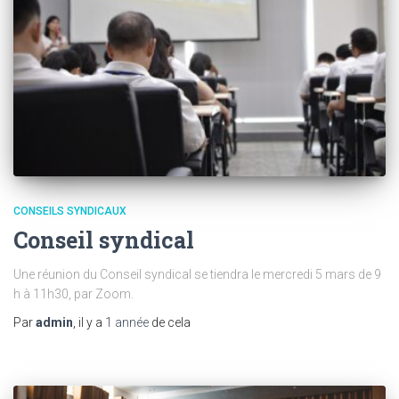
CONSEILS SYNDICAUX
Conseil syndical
Une réunion du Conseil syndical se tiendra le mercredi 5 mars de 9
h à 11h30, par Zoom.
Par
admin
, il y a
1 année
de cela