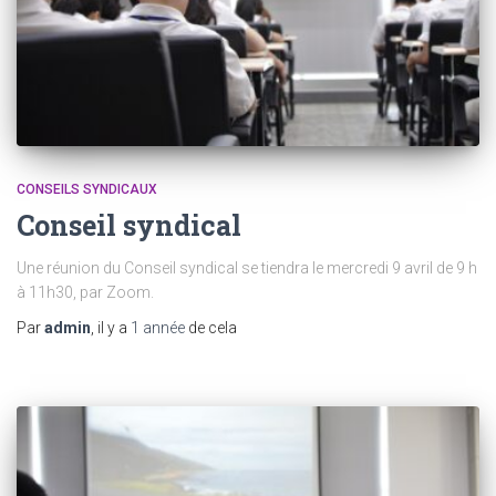
CONSEILS SYNDICAUX
Conseil syndical
Une réunion du Conseil syndical se tiendra le mercredi 9 avril de 9 h
à 11h30, par Zoom.
Par
admin
, il y a
1 année
de cela