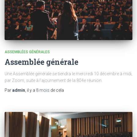
ASSEMBLÉES GÉNÉRALES
Assemblée générale
Une Assemblée générale se tiendra le mercredi 10 décembre à midi,
par Zoom, suite à l’ajournement de la 804e réunion.
Par
admin
, il y a
8 mois
de cela